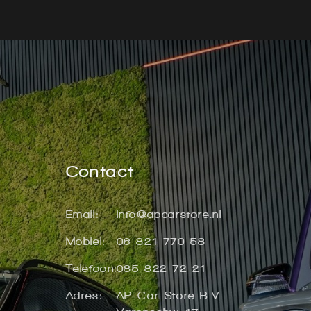
Contact
Email:
info@apcarstore.nl
Mobiel:
06 821 770 58
Telefoon:
085 822 72 21
Adres:
AP Car Store B.V.