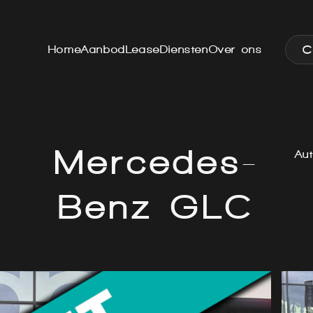
C
Home
Aanbod
Lease
Diensten
Over ons
Mercedes-
Aut
Benz GLC