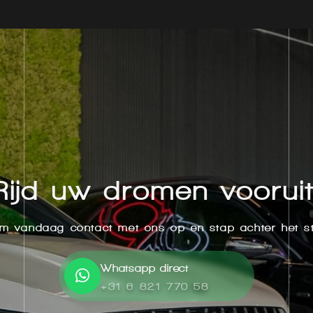
Rijd uw dromen vooruit
m vandaag contact met ons op en stap achter het st
Whatsapp direct
+31 6 821 770 58