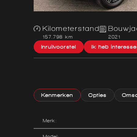
Kilometerstand
Bouwja
157.798 km
2021
Inruilvoorstel
Ik heb interesse
Kenmerken
Opties
Omsch
Merk:
Model: