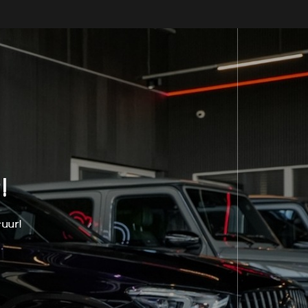
!
uur!