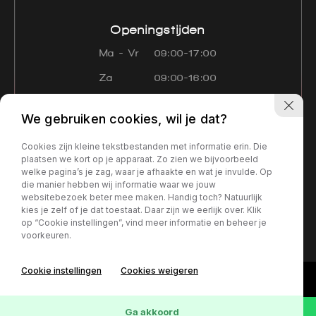
Openingstijden
Ma - Vr
09:00-17:00
Za
09:00-16:00
Zo
Gesloten
We gebruiken cookies, wil je dat?
Navigatie
Cookies zijn kleine tekstbestanden met informatie erin. Die
Aanbod
Diensten
Over ons
plaatsen we kort op je apparaat. Zo zien we bijvoorbeeld
welke pagina’s je zag, waar je afhaakte en wat je invulde. Op
Contact
Verkocht
die manier hebben wij informatie waar we jouw
websitebezoek beter mee maken. Handig toch? Natuurlijk
kies je zelf of je dat toestaat. Daar zijn we eerlijk over. Klik
Privacy policy
op “Cookie instellingen”, vind meer informatie en beheer je
voorkeuren.
Cookie instellingen
Cookies weigeren
Ga akkoord