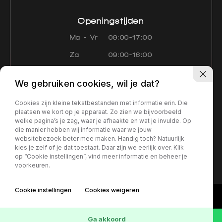
Openingstijden
Ma - Vr
09:00-17:00
Za
09:00-16:00
Zo
Gesloten
We gebruiken cookies, wil je dat?
Navigatie
Cookies zijn kleine tekstbestanden met informatie erin. Die
Aanbod
Diensten
Over ons
plaatsen we kort op je apparaat. Zo zien we bijvoorbeeld
welke pagina’s je zag, waar je afhaakte en wat je invulde. Op
Contact
Verkocht
die manier hebben wij informatie waar we jouw
websitebezoek beter mee maken. Handig toch? Natuurlijk
kies je zelf of je dat toestaat. Daar zijn we eerlijk over. Klik
Privacy policy
op “Cookie instellingen”, vind meer informatie en beheer je
voorkeuren.
Cookie instellingen
Cookies weigeren
Ga akkoord