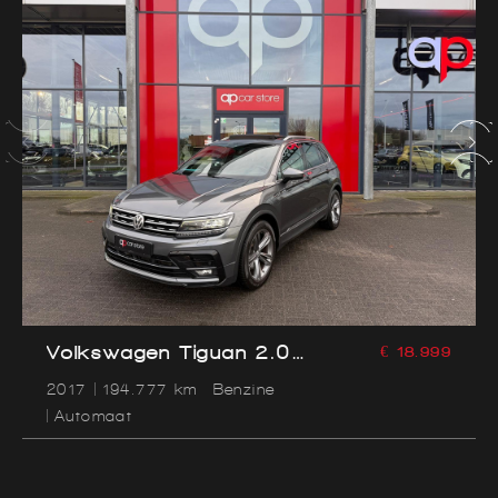
Volkswagen Tiguan 2.0
€ 18.999
TSI 4Motion R-Line /Pano
2017
194.777 km
Benzine
/360cam/Trekhaak
Automaat