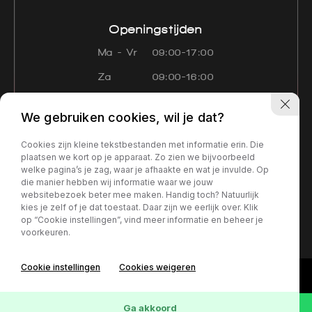
Openingstijden
Ma - Vr
09:00-17:00
Za
09:00-16:00
Zo
Gesloten
We gebruiken cookies, wil je dat?
Navigatie
Cookies zijn kleine tekstbestanden met informatie erin. Die
Aanbod
Diensten
Over ons
plaatsen we kort op je apparaat. Zo zien we bijvoorbeeld
welke pagina’s je zag, waar je afhaakte en wat je invulde. Op
Contact
Verkocht
die manier hebben wij informatie waar we jouw
websitebezoek beter mee maken. Handig toch? Natuurlijk
kies je zelf of je dat toestaat. Daar zijn we eerlijk over. Klik
Privacy policy
op “Cookie instellingen”, vind meer informatie en beheer je
voorkeuren.
Cookie instellingen
Cookies weigeren
Ga akkoord