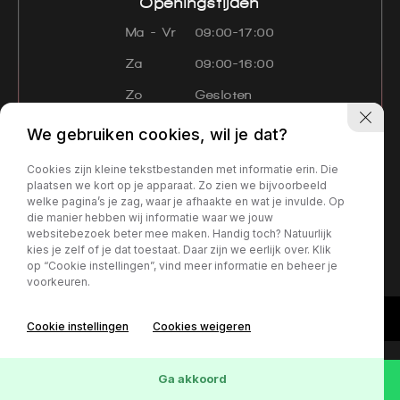
Openingstijden
Ma - Vr
09:00-17:00
Za
09:00-16:00
Zo
Gesloten
Navigatie
We gebruiken cookies, wil je dat?
Aanbod
Diensten
Over ons
Cookies zijn kleine tekstbestanden met informatie erin. Die
Contact
Verkocht
plaatsen we kort op je apparaat. Zo zien we bijvoorbeeld
welke pagina’s je zag, waar je afhaakte en wat je invulde. Op
die manier hebben wij informatie waar we jouw
Privacy policy
websitebezoek beter mee maken. Handig toch? Natuurlijk
kies je zelf of je dat toestaat. Daar zijn we eerlijk over. Klik
op “Cookie instellingen”, vind meer informatie en beheer je
voorkeuren.
Cookie instellingen
Cookies weigeren
Ga akkoord