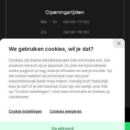
Openingstijden
Ma - Vr
09:00-17:00
Za
09:00-16:00
Zo
Gesloten
We gebruiken cookies, wil je dat?
Navigatie
Cookies zijn kleine tekstbestanden met informatie erin. Die
Aanbod
Diensten
Over ons
plaatsen we kort op je apparaat. Zo zien we bijvoorbeeld
welke pagina’s je zag, waar je afhaakte en wat je invulde. Op
Contact
Verkocht
die manier hebben wij informatie waar we jouw
websitebezoek beter mee maken. Handig toch? Natuurlijk
kies je zelf of je dat toestaat. Daar zijn we eerlijk over. Klik
Privacy policy
op “Cookie instellingen”, vind meer informatie en beheer je
voorkeuren.
Cookie instellingen
Cookies weigeren
Ga akkoord