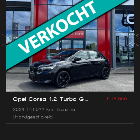
Opel Corsa 1.2 Turbo GS
€ 16.999
| LED | Camera |
2024
41.077 km
Benzine
Parksens | Carplay |
Handgeschakeld
Dodehoekassistent | Leder
|