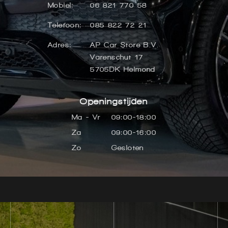
Mobiel:
06 821 770 58
Telefoon:
085 822 72 21
Adres:
AP Car Store B.V.
Varenschut 17
5705DK Helmond
Openingstijden
Ma - Vr
09:00-18:00
Za
09:00-16:00
Zo
Gesloten