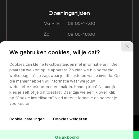
Openingstijden
Ma - Vr
09:00-17:00
Za
09:00-16:00
Zo
Gesloten
We gebruiken cookies, wil je dat?
Navigatie
Cookies zijn kleine tekstbestanden met informatie erin. Die
Aanbod
Diensten
Over ons
plaatsen we kort op je apparaat. Zo zien we bijvoorbeeld
welke pagina’s je zag, waar je afhaakte en wat je invulde. Op
Contact
Verkocht
die manier hebben wij informatie waar we jouw
websitebezoek beter mee maken. Handig toch? Natuurlijk
kies je zelf of je dat toestaat. Daar zijn we eerlijk over. Klik
Privacy policy
op “Cookie instellingen”, vind meer informatie en beheer je
voorkeuren.
Cookie instellingen
Cookies weigeren
Ga akkoord