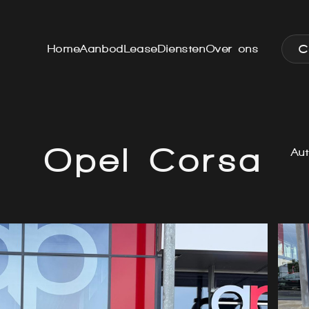
C
Home
Aanbod
Lease
Diensten
Over ons
Opel Corsa
Aut