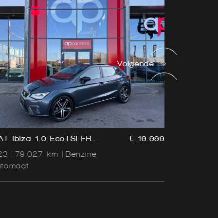
Volgende
AT Ibiza 1.0 EcoTSI FR
€ 19.999
Opel Corsa
us Connect
LED | 360
23
79.027 km
Benzine
2019
38.
Carplay | 
utomaat
Handgesc
Dode hoek 