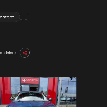
ontact
o delen: