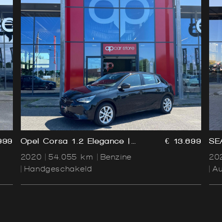
999
Opel Corsa 1.2 Elegance |
€ 13.699
SE
LED | 360 Camera |
Pl
2020
54.055 km
Benzine
20
Parksens | Apple Carplay |
Handgeschakeld
A
Stoelverwarming | Leder |