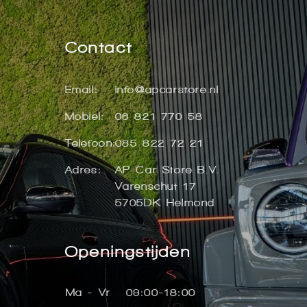
Contact
Email:
info@apcarstore.nl
Mobiel:
06 821 770 58
Telefoon:
085 822 72 21
Adres:
AP Car Store B.V.
Varenschut 17
5705DK Helmond
Openingstijden
Ma - Vr
09:00-18:00