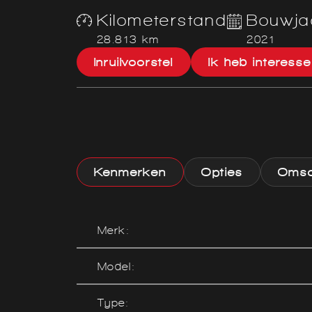
Kilometerstand
Bouwja
28.813 km
2021
Inruilvoorstel
Ik heb interesse
Kenmerken
Opties
Omsch
Merk:
Model:
Type: