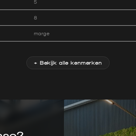
5
8
marge
+ Bekijk alle kenmerken
sse?