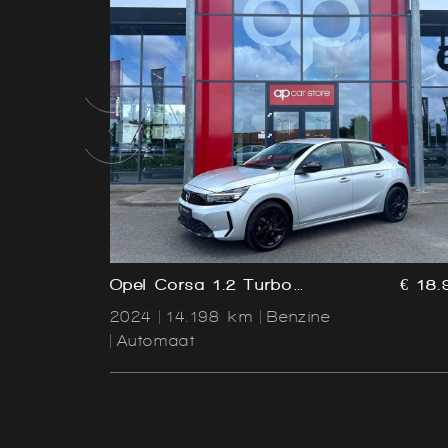
Vorige
Opel Corsa 1.2 Turbo
€ 18.
Ultimate | LED | Camera |
2024
14.198 km
Benzine
Parksens | Carplay | Dode
Automaat
hoeksensor | Black Pakket |